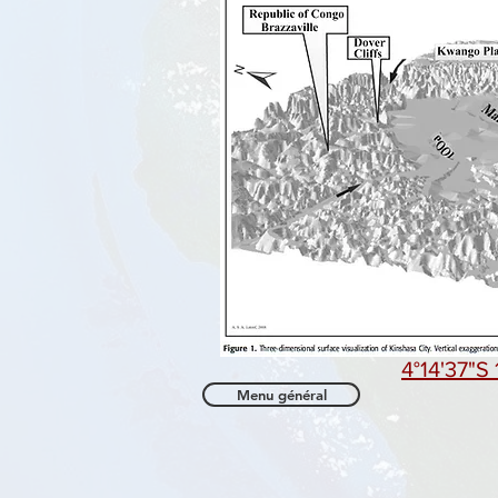
4°14'37"S 
Menu général